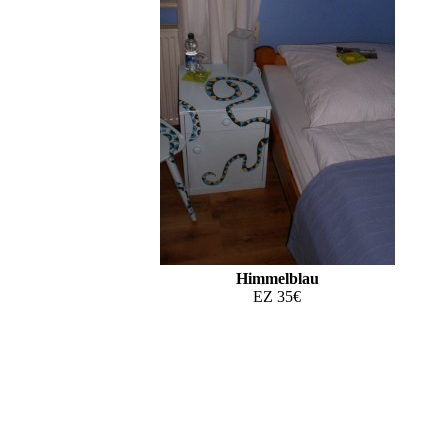
Himmelblau
EZ 35€