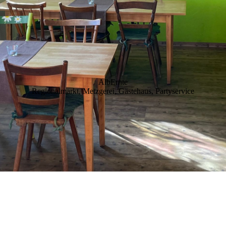
AlbErnte
Regionalmarkt, Metzgerei, Gästehaus, Partyservice