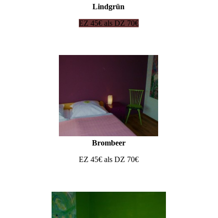
Lindgrün
EZ 45€ als DZ 70€
Brombeer
EZ 45€ als DZ 70€