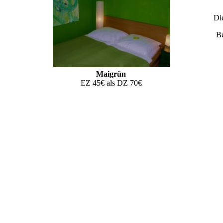
Di
Be
Maigrün
EZ 45€ als DZ 70€